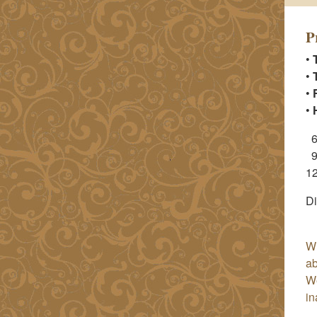
P
•
•
•
•
6
9
1
Di
Wi
ab
We
in