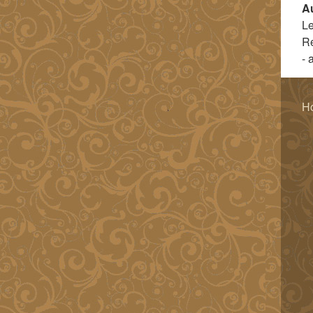
A
Le
R
- 
H